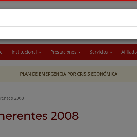
RA SOCIAL DEL PERSONAL DE LA UNIVERSIDAD
CIONAL DE LA PATAGONIA SAN JUAN BOSCO
io
Institucional
Prestaciones
Servicios
Afiliad
PLAN DE EMERGENCIA POR CRISIS ECONÓMICA
rentes 2008
herentes 2008