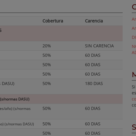
C
An
Cobertura
Carencia
A
S
D
20%
SIN CARENCIA
N
A
50%
60 DIAS
50%
60 DIAS
M
50%
60 DIAS
s DASU)
50%
180 DIAS
Si
es
c
(s/normas DASU)
c
50%
60 DIAS
es/año) (s/normas
50%
60 DIAS
ño) (s/normas DASU)
S
50%
60 DIAS