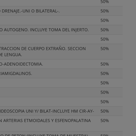
50%
RENAJE.-UNI O BILATERAL-.
50%
50%
O AUTOGENO. INCLUYE TOMA DEL INJERTO.
50%
50%
TRACCION DE CUERPO EXTRAÑO. SECCION
50%
DE LENGUA.
O-ADENOIDECTOMIA.
50%
RIAMIGDALINOS.
50%
50%
50%
50%
EOSCOPIA UNI Y/ BILAT-INCLUYE HM CIR-AY-
50%
ZAN ARTERIAS ETMOIDALES Y ESFENOPALATINA
50%
O DE PEZON (INCLUYE TOMA DE MUESTRA)
50%