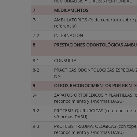
HEMODIÁLISIS Y DIÁLISIS PERITONEAL
7
MEDICAMENTOS
7-1
AMBULATORIOS (% de cobertura sobre p
referencia)
7-2
INTERNACION
8
PRESTACIONES ODONTOLÓGICAS AMBU
8-1
CONSULTA
8-2
PRACTICAS ODONTOLÓGICAS ESPECIALIZ
NN
9
OTROS RECONOCIMIENTOS POR REINT
9-1
ZAPATOS ORTOPEDICOS Y PLANTILLAS (c
reconocimiento y s/normas DASU)
9-2
PROTESIS QUIRURGICAS (con topes de r
s/normas DASU)
9-3
PROTESIS TRAUMATOLOGICAS (con tope
reconocimiento y s/normas DASU)