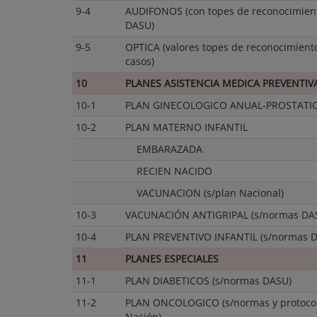
9-4
AUDIFONOS (con topes de reconocimien
DASU)
9-5
OPTICA (valores topes de reconocimiento
casos)
10
PLANES ASISTENCIA MEDICA PREVENTIV
10-1
PLAN GINECOLOGICO ANUAL-PROSTATI
10-2
PLAN MATERNO INFANTIL
EMBARAZADA
RECIEN NACIDO
VACUNACION (s/plan Nacional)
10-3
VACUNACIÓN ANTIGRIPAL (s/normas DA
10-4
PLAN PREVENTIVO INFANTIL (s/normas 
11
PLANES ESPECIALES
11-1
PLAN DIABETICOS (s/normas DASU)
11-2
PLAN ONCOLOGICO (s/normas y protoco
Nación)