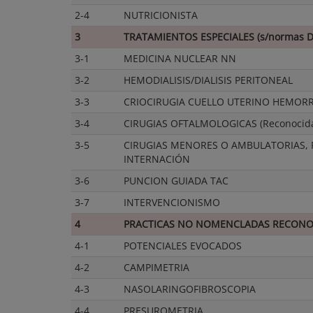
2-4
NUTRICIONISTA
3
TRATAMIENTOS ESPECIALES (s/normas 
3-1
MEDICINA NUCLEAR NN
3-2
HEMODIALISIS/DIALISIS PERITONEAL
3-3
CRIOCIRUGIA CUELLO UTERINO HEMORR
3-4
CIRUGIAS OFTALMOLOGICAS (Reconocida
3-5
CIRUGIAS MENORES O AMBULATORIAS,
INTERNACIÓN
3-6
PUNCION GUIADA TAC
3-7
INTERVENCIONISMO
4
PRACTICAS NO NOMENCLADAS RECONOC
4-1
POTENCIALES EVOCADOS
4-2
CAMPIMETRIA
4-3
NASOLARINGOFIBROSCOPIA
4-4
PRESUROMETRIA