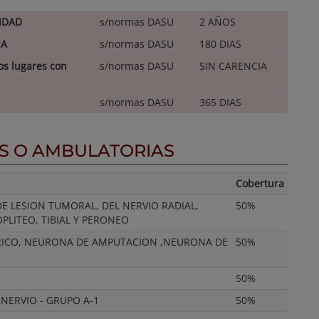
IDAD
s/normas DASU
2 AÑOS
IA
s/normas DASU
180 DIAS
s lugares con
s/normas DASU
SIN CARENCIA
s/normas DASU
365 DIAS
ES O AMBULATORIAS
Cobertura
E LESION TUMORAL, DEL NERVIO RADIAL,
50%
PLITEO, TIBIAL Y PERONEO
ERICO, NEURONA DE AMPUTACION ,NEURONA DE
50%
50%
NERVIO - GRUPO A-1
50%