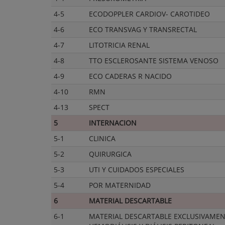
4-5
ECODOPPLER CARDIOV- CAROTIDEO
4-6
ECO TRANSVAG Y TRANSRECTAL
4-7
LITOTRICIA RENAL
4-8
TTO ESCLEROSANTE SISTEMA VENOSO
4-9
ECO CADERAS R NACIDO
4-10
RMN
4-13
SPECT
5
INTERNACION
5-1
CLINICA
5-2
QUIRURGICA
5-3
UTI Y CUIDADOS ESPECIALES
5-4
POR MATERNIDAD
6
MATERIAL DESCARTABLE
6-1
MATERIAL DESCARTABLE EXCLUSIVAMEN