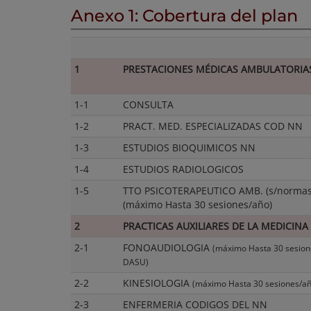
Anexo 1: Cobertura del plan
1
PRESTACIONES MÉDICAS AMBULATORIA
1-1
CONSULTA
1-2
PRACT. MED. ESPECIALIZADAS COD NN
1-3
ESTUDIOS BIOQUIMICOS NN
1-4
ESTUDIOS RADIOLOGICOS
1-5
TTO PSICOTERAPEUTICO AMB. (s/norma
(máximo Hasta 30 sesiones/año)
2
PRACTICAS AUXILIARES DE LA MEDICINA
2-1
FONOAUDIOLOGIA
(máximo Hasta 30 sesion
DASU)
2-2
KINESIOLOGIA
(máximo Hasta 30 sesiones/a
2-3
ENFERMERIA CODIGOS DEL NN