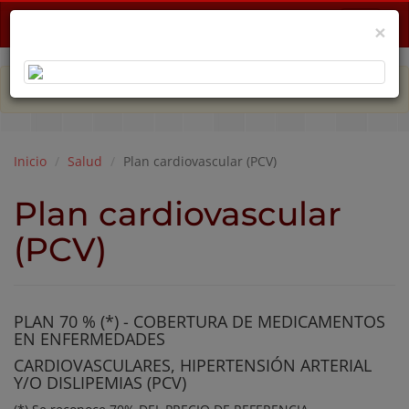
Menu
×
PLAN DE EMERGENCIA POR CRISIS ECONÓMICA
Inicio
Salud
Plan cardiovascular (PCV)
Plan cardiovascular
(PCV)
PLAN 70 % (*) - COBERTURA DE MEDICAMENTOS
EN ENFERMEDADES
CARDIOVASCULARES, HIPERTENSIÓN ARTERIAL
Y/O DISLIPEMIAS (PCV)