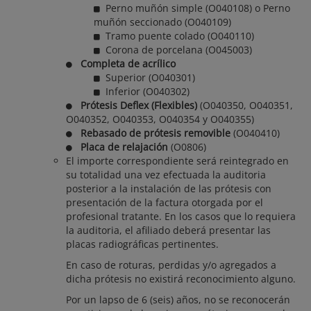
Perno muñón simple (O040108) o Perno
muñón seccionado (O040109)
Tramo puente colado (O040110)
Corona de porcelana (O045003)
Completa de acrílico
Superior (O040301)
Inferior (O040302)
Prótesis Deflex (Flexibles)
(O040350, O040351,
O040352, O040353, O040354 y O040355)
Rebasado de prótesis removible
(O040410)
Placa de relajación
(O0806)
El importe correspondiente será reintegrado en
su totalidad una vez efectuada la auditoria
posterior a la instalación de las prótesis con
presentación de la factura otorgada por el
profesional tratante. En los casos que lo requiera
la auditoria, el afiliado deberá presentar las
placas radiográficas pertinentes.
En caso de roturas, perdidas y/o agregados a
dicha prótesis no existirá reconocimiento alguno.
Por un lapso de 6 (seis) años, no se reconocerán