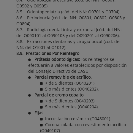
O0502 y O0505).
8.5. Odontopediatría (cód. del NN: O0701 y O0704).
8.6. Periodoncia (cód. del NN: O0801, O0802, O0803 y
O0804).
8.7. Radiología dental intra y extraoral (cód. del NN:
del O090101 al O090105 y del O090201 al O090206).
8.8. Extracciones dentarias y cirugía bucal (cód. del
NN: del O1001 al O1012).
8.9. Prestaciones Por Reintegro
Prótesis odontológicas:
los reintegros se
efectuarán a valores establecidos por disposición
del Consejo Directivo de DASU.
Parcial removible de acrílico.
< de 5 dientes (O040201).
5 o más dientes (O040202).
Parcial de cromo cobalto
< de 5 dientes (O040203).
5 o más dientes (O040204).
Fijas
Incrustación cerámica (O045001)
Corona colada con revestimiento acrílico
(O040107)