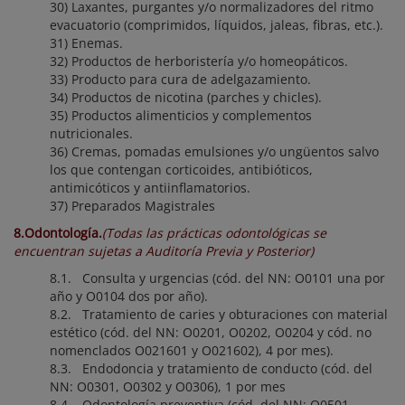
30) Laxantes, purgantes y/o normalizadores del ritmo
evacuatorio (comprimidos, líquidos, jaleas, fibras, etc.).
31) Enemas.
32) Productos de herboristería y/o homeopáticos.
33) Producto para cura de adelgazamiento.
34) Productos de nicotina (parches y chicles).
35) Productos alimenticios y complementos
nutricionales.
36) Cremas, pomadas emulsiones y/o ungüentos salvo
los que contengan corticoides, antibióticos,
antimicóticos y antiinflamatorios.
37) Preparados Magistrales
8.Odontología.
(Todas las prácticas odontológicas se
encuentran sujetas a Auditoría Previa y Posterior)
8.1. Consulta y urgencias (cód. del NN: O0101 una por
año y O0104 dos por año).
8.2. Tratamiento de caries y obturaciones con material
estético (cód. del NN: O0201, O0202, O0204 y cód. no
nomenclados O021601 y O021602), 4 por mes).
8.3. Endodoncia y tratamiento de conducto (cód. del
NN: O0301, O0302 y O0306), 1 por mes
8.4. Odontología preventiva (cód. del NN: O0501,