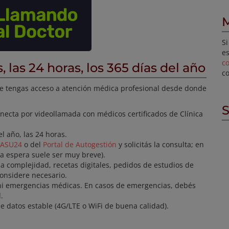
M
Si
es
c
las 24 horas, los 365 días del año
c
ue tengas acceso a atención médica profesional desde donde
S
onecta por videollamada con médicos certificados de Clínica
el año, las 24 horas.
ASU24
o del
Portal de Autogestión
y solicitás la consulta; en
a espera suele ser muy breve).
ja complejidad, recetas digitales, pedidos de estudios de
onsidere necesario.
s ni emergencias médicas. En casos de emergencias, debés
.
e datos estable (4G/LTE o WiFi de buena calidad).