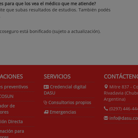
es para que los vea el médico que me atiende?
mite que subas resultados de estudios. También podés
.
coseguro está bonificado (sujeto a actualización).
ACIONES
SERVICIOS
CONTÁCTEN
s preventivos
Credencial digital
Mitre 837 - C
DASU
Rivadavia (Chubu
COSUN
Argentina)
Consultorios propios
ador de
(0297) 446-44
ores
Emergencias
info@dasu.co
ión Directa
mación para
ores