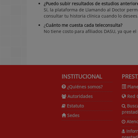
¿Puedo subir resultados de estudios anterior
Sí, la plataforma de Llamando al Doctor per
consultar tu historia clínica cuando lo desees
¿
Cuánto me cuesta cada teleconsulta?
No tiene costo para afiliados DASU, ya que el 
INSTITUCIONAL
PREST
¿Quiénes somos?
Plane
Autoridades
Red 
Estatuto
Busc
prestad
Sedes
Atenc
Infor
prestad