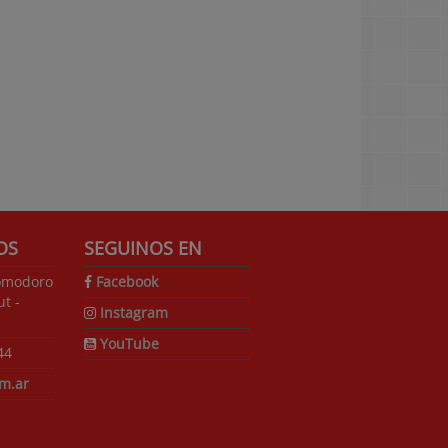
OS
SEGUINOS EN
omodoro
Facebook
t -
Instagram
YouTube
44
m.ar