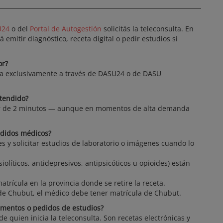
U24
o del
Portal de Autogestión
solicitás la teleconsulta. En
emitir diagnóstico, receta digital o pedir estudios si
or?
iza exclusivamente a través de DASU24 o de DASU
atendido?
or de 2 minutos — aunque en momentos de alta demanda
edidos médicos?
les y solicitar estudios de laboratorio o imágenes cuando lo
íticos, antidepresivos, antipsicóticos u opioides) están
rícula en la provincia donde se retire la receta.
 de Chubut, el médico debe tener matrícula de Chubut.
amentos o pedidos de estudios?
de quien inicia la teleconsulta. Son recetas electrónicas y