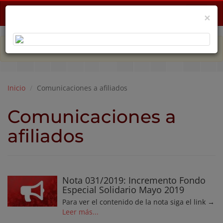
Menu
×
PLAN DE EMERGENCIA POR CRISIS ECONÓMICA
Inicio
Comunicaciones a afiliados
Comunicaciones a
afiliados
Nota 031/2019: Incremento Fondo
Especial Solidario Mayo 2019
Para ver el contenido de la nota siga el link →
Leer más...