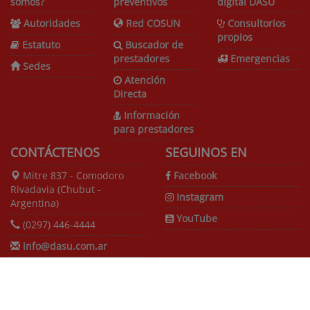
somos?
preventivos
digital DASU
Autoridades
Red COSUN
Consultorios
propios
Estatuto
Buscador de
prestadores
Emergencias
Sedes
Atención
Directa
Información
para prestadores
CONTÁCTENOS
SEGUINOS EN
Mitre 837 - Comodoro
Facebook
Rivadavia (Chubut -
Instagram
Argentina)
YouTube
(0297) 446-4444
info@dasu.com.ar