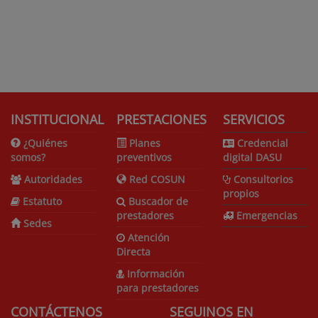
INSTITUCIONAL
PRESTACIONES
SERVICIOS
¿Quiénes
Planes
Credencial
somos?
preventivos
digital DASU
Autoridades
Red COSUN
Consultorios
propios
Estatuto
Buscador de
prestadores
Emergencias
Sedes
Atención
Directa
Información
para prestadores
CONTÁCTENOS
SEGUINOS EN