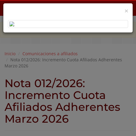
Menu
×
PLAN DE EMERGENCIA POR CRISIS ECONÓMICA
Inicio
Comunicaciones a afiliados
Nota 012/2026: Incremento Cuota Afiliados Adherentes
Marzo 2026
Nota 012/2026:
Incremento Cuota
Afiliados Adherentes
Marzo 2026