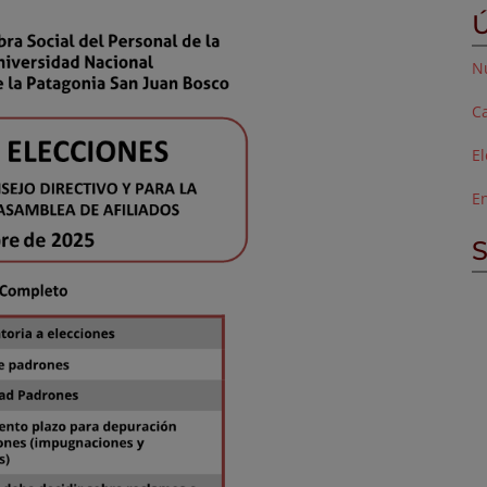
Ú
Nu
Ca
E
E
S