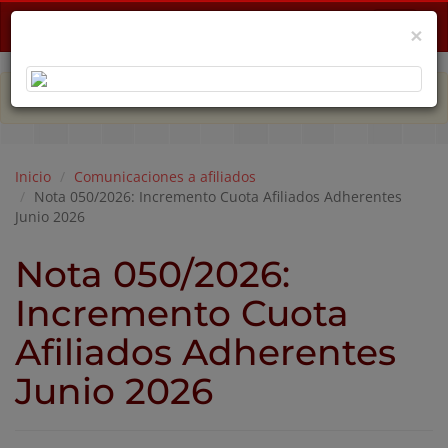
Menu
×
PLAN DE EMERGENCIA POR CRISIS ECONÓMICA
Inicio
Comunicaciones a afiliados
Nota 050/2026: Incremento Cuota Afiliados Adherentes
Junio 2026
Nota 050/2026:
Incremento Cuota
Afiliados Adherentes
Junio 2026