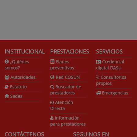
INSTITUCIONAL
PRESTACIONES
SERVICIOS
¿Quiénes
Planes
Credencial
somos?
preventivos
digital DASU
Autoridades
Red COSUN
Consultorios
propios
Estatuto
Buscador de
prestadores
Emergencias
Sedes
Atención
Directa
Información
para prestadores
CONTÁCTENOS
SEGUINOS EN