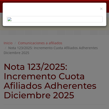
Menu
×
PLAN DE EMERGENCIA POR CRISIS ECONÓMICA
Inicio
Comunicaciones a afiliados
Nota 123/2025: Incremento Cuota Afiliados Adherentes
Diciembre 2025
Nota 123/2025:
Incremento Cuota
Afiliados Adherentes
Diciembre 2025