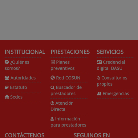
INSTITUCIONAL
PRESTACIONES
SERVICIOS
¿Quiénes
Planes
Credencial
somos?
preventivos
digital DASU
Autoridades
Red COSUN
Consultorios
propios
Estatuto
Buscador de
prestadores
Emergencias
Sedes
Atención
Directa
Información
para prestadores
CONTÁCTENOS
SEGUINOS EN