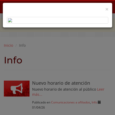
Menu
×
PLAN DE EMERGENCIA POR CRISIS ECONÓMICA
Inicio
Info
Info
Nuevo horario de atención
Nuevo horario de atención al público
Leer
más...
Publicado en
Comunicaciones a afiliados
,
Info
01/04/26