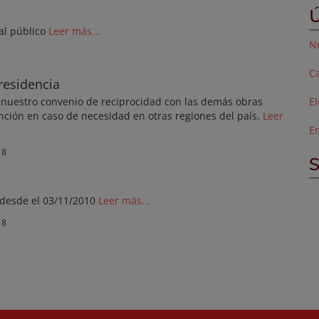
Ú
al público
Leer más...
Nu
Ca
residencia
 nuestro convenio de reciprocidad con las demás obras
E
ención en caso de necesidad en otras regiones del país.
Leer
E
18
S
 desde el 03/11/2010
Leer más...
18